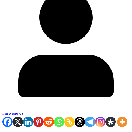
ihirwenews