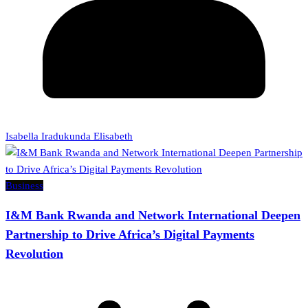
Isabella Iradukunda Elisabeth
Business
I&M Bank Rwanda and Network International Deepen
Partnership to Drive Africa’s Digital Payments
Revolution