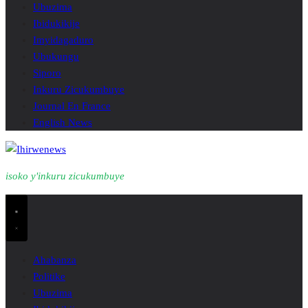
Ubuzima
Ibidukikije
Imyidagaduro
Ubukungu
Siporo
Inkuru Zicukumbuye
Journal En France
English News
isoko y'inkuru zicukumbuye
Ahabanza
Politike
Ubuzima