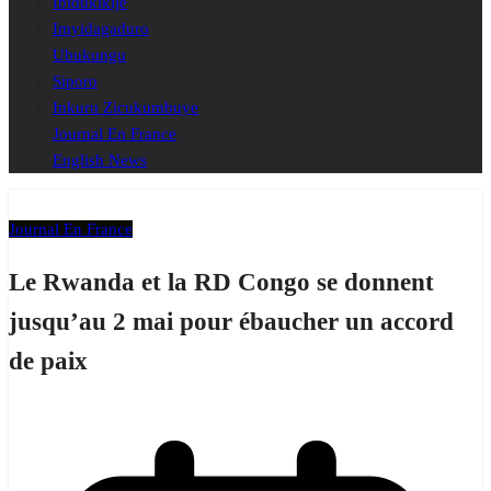
Ibidukikije
Imyidagaduro
Ubukungu
Siporo
Inkuru Zicukumbuye
Journal En France
English News
Journal En France
Le Rwanda et la RD Congo se donnent
jusqu’au 2 mai pour ébaucher un accord
de paix