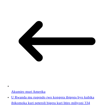
Akumiro muri Amerika
U Rwanda mu rugendo rwo kongera ibigega byo kubika
ibikomoka kuri peteroli bigera kuri litiro miliyoni 334