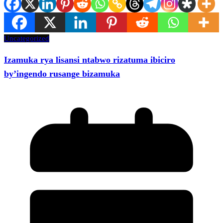
Uncategorized
Izamuka rya lisansi ntabwo rizatuma ibiciro
by’ingendo rusange bizamuka