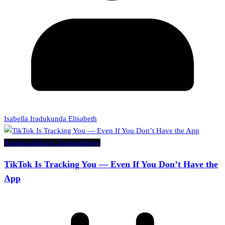
Isabella Iradukunda Elisabeth
Amakuru
Inkuru Zicukumbuye
TikTok Is Tracking You — Even If You Don’t Have the
App