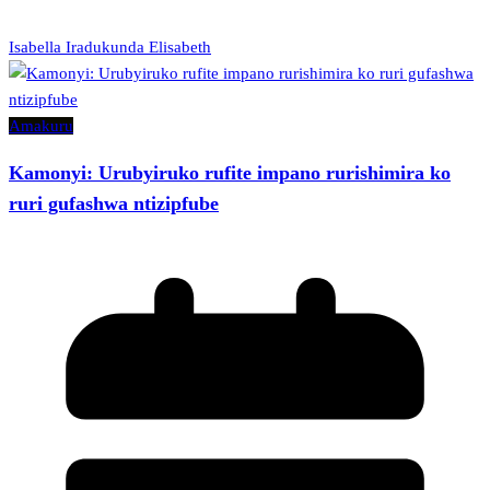
Isabella Iradukunda Elisabeth
Amakuru
Kamonyi: Urubyiruko rufite impano rurishimira ko
ruri gufashwa ntizipfube