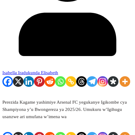
Isabella Iradukunda Elisabeth
Perezida Kagame yashimiye Arsenal FC yegukanye Igikombe cya
Shampiyona y’u Bwongereza ya 2025/26. Umukuru w’Igihugu
usanzwe ari umufana w’imena wa